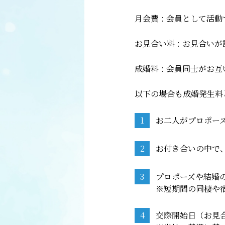
月会費
:
会員として活動
お見合い料
:
お見合いが
成婚料
:
会員同士がお互
以下の場合も成婚発生料
1
お二人がプロポー
2
お付き合いの中で
3
プロポーズや結婚
※短期間の同棲や
4
交際開始日（お見