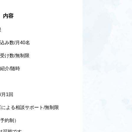
内容
限
込み数/月40名
受け数/無制限
紹介/随時
/月1回
Eによる相談サポート/無制限
予約制）
は可能です。