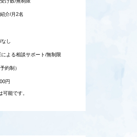
受け数/無制限
紹介/月2名
/なし
Eによる相談サポート/無制限
予約制）
00円
は可能です。