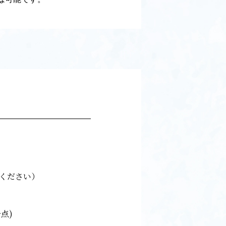
ください）
点)