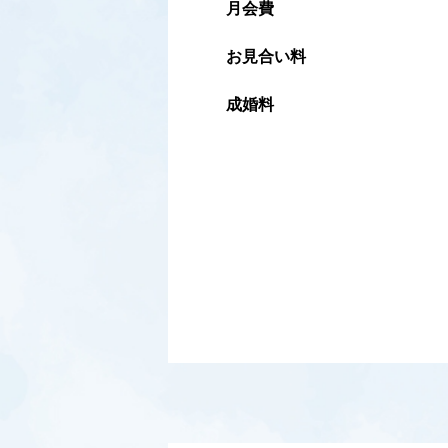
月会費
お見合い料
成婚料