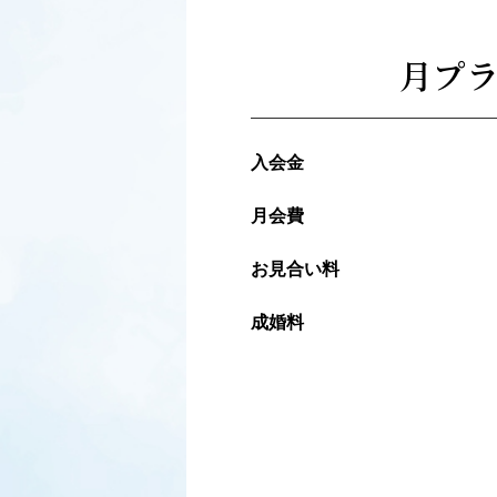
月プ
入会金
月会費
お見合い料
成婚料