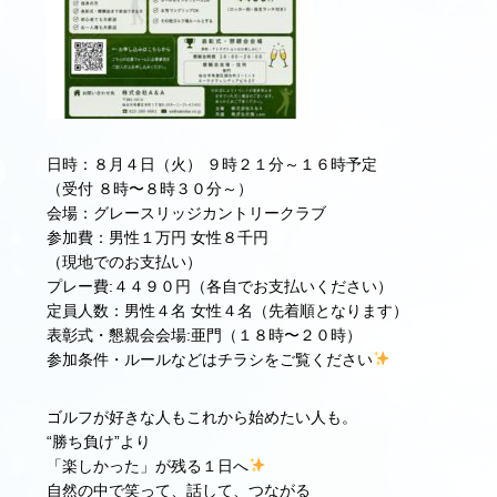
日時：８月４日（火） ９時２１分～１６時予定
（受付 ８時〜８時３０分～）
会場：グレースリッジカントリークラブ
参加費：男性１万円 女性８千円
（現地でのお支払い）
プレー費:４４９０円（各自でお支払いください）
定員人数：男性４名 女性４名（先着順となります）
表彰式・懇親会会場:亜門（１８時〜２０時）
参加条件・ルールなどはチラシをご覧ください
ゴルフが好きな人もこれから始めたい人も。
“勝ち負け”より
「楽しかった」が残る１日へ
自然の中で笑って、話して、つながる