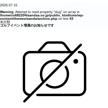
2026.07.15
Warning
: Attempt to read property "slug" on array in
/home/xs682204/aandaa.co.jp/public_html/cms/wp-
content/themes/aanda/archive.php
on line
43
未分類
ゴルフイベント増員のお知らせです