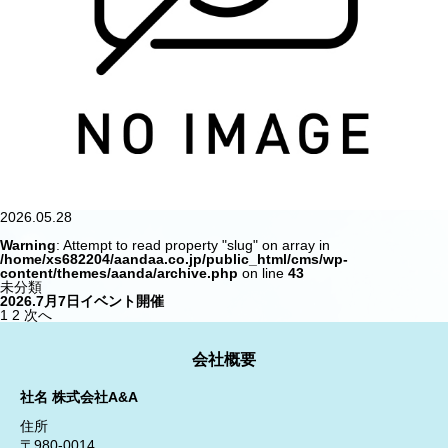
2026.05.28
Warning
: Attempt to read property "slug" on array in
/home/xs682204/aandaa.co.jp/public_html/cms/wp-
content/themes/aanda/archive.php
on line
43
未分類
2026.7月7日イベント開催
投
1
2
次へ
稿
の
ペ
会社概要
ー
ジ
社名 株式会社A&A
送
り
住所
〒980-0014